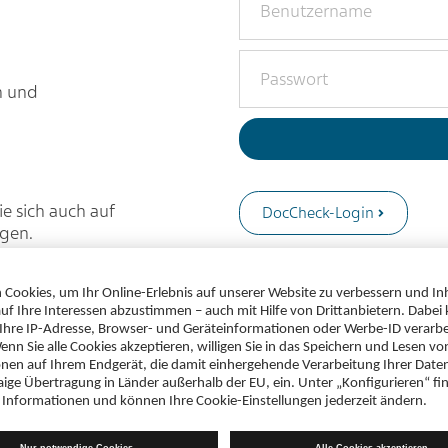
n und
e sich auch auf
DocCheck-Login
ggen.
Sie haben noch kein Benut
registrieren
.
Sie haben Ihr
Passwort ver
Sie haben Probleme mit dem