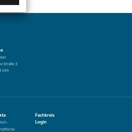
se
mbH
co-Straße 3
9 Ulm
kte
Fachkreis
Login
isch-
haftliche