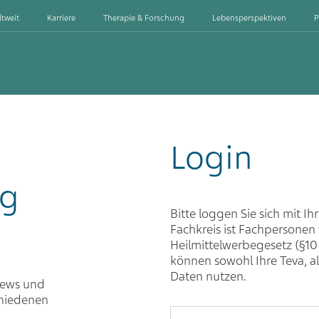
ltweit
Karriere
Therapie & Forschung
Lebensperspektiven
P
Login
ng
Bitte loggen Sie sich mit Ih
Fachkreis ist Fachpersone
Heilmittelwerbegesetz (§10
können sowohl Ihre Teva, a
Daten nutzen.
iews und
chiedenen