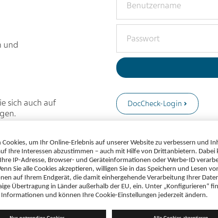
n und
e sich auch auf
DocCheck-Login
ggen.
Sie haben noch kein Benut
registrieren
.
Sie haben Ihr
Passwort ver
Sie haben Probleme mit dem