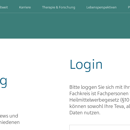
ltweit
Karriere
Therapie & Forschung
Lebensperspektiven
P
Login
ng
Bitte loggen Sie sich mit Ih
Fachkreis ist Fachpersone
Heilmittelwerbegesetz (§10
können sowohl Ihre Teva, a
Daten nutzen.
iews und
chiedenen