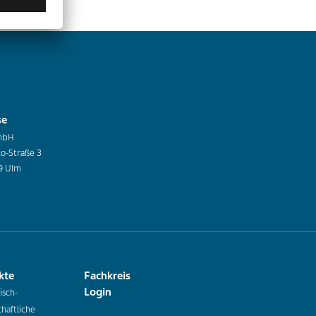
se
mbH
co-Straße 3
9 Ulm
kte
Fachkreis
Login
isch-
haftliche