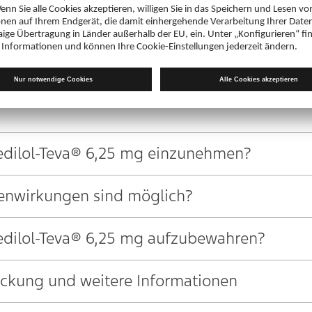
FORMATION: INFORMATION FÜR PATIENTE
vedilol-Teva® 6,25 mg und wofür wird es an
 Sie vor der Einnahme von Carvedilol-Teva® 
vedilol-Teva® 6,25 mg einzunehmen?
enwirkungen sind möglich?
vedilol-Teva® 6,25 mg aufzubewahren?
Packung und weitere Informationen