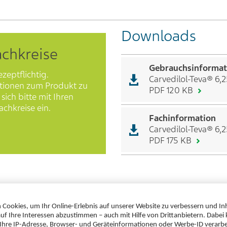
Downloads
achkreise
Gebrauchsinformat
ezeptflichtig.
Carvedilol-Teva® 6,2
tionen zum Produkt zu
PDF 120 KB
sich bitte mit Ihren
chkreise ein.
Fachinformation
Carvedilol-Teva® 6,
PDF 175 KB