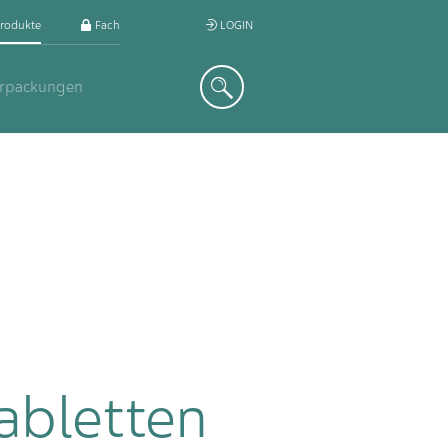
rodukte
Fachkreis
LOGIN
Suche
erpackungen
abletten