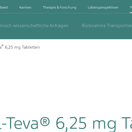
ltweit
Karriere
Therapie & Forschung
Lebensperspektiven
P
inisch-wissenschaftliche Anfragen
Rücknahme Transportv
®
a
6,25 mg Tabletten
l-Teva® 6,25 mg T