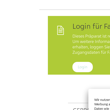
Login für F
Dieses Präparat ist r
Um weitere Informa
erhalten, loggen Sie 
Zugangsdaten für Fa
Login