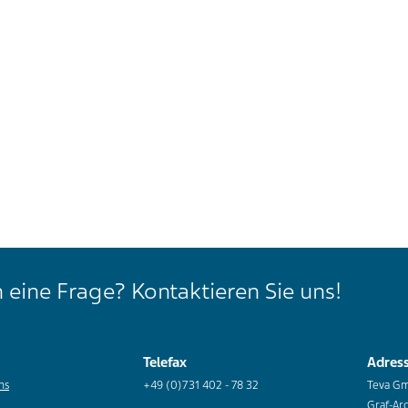
 eine Frage? Kontaktieren Sie uns!
Telefax
Adres
ns
+49 (0)731 402 - 78 32
Teva G
Graf-Ar