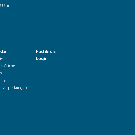
9 Ulm
kte
Fachkreis
Login
isch-
haftliche
n
hme
rtverpackungen