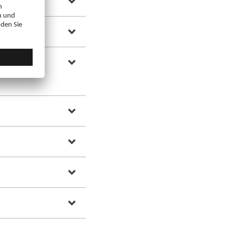
N
gewendet?
6,25 mg