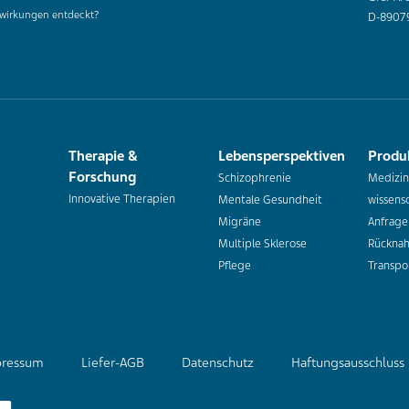
wirkungen entdeckt?
D-8907
Therapie &
Lebensperspektiven
Produ
Forschung
Schizophrenie
Medizin
Innovative Therapien
Mentale Gesundheit
wissensc
Migräne
Anfrage
Multiple Sklerose
Rückna
Pflege
Transpo
ressum
Liefer-AGB
Datenschutz
Haftungsausschluss