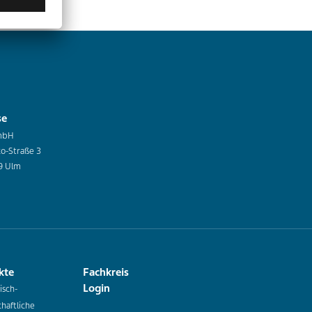
se
mbH
co-Straße 3
9 Ulm
kte
Fachkreis
Login
isch-
haftliche