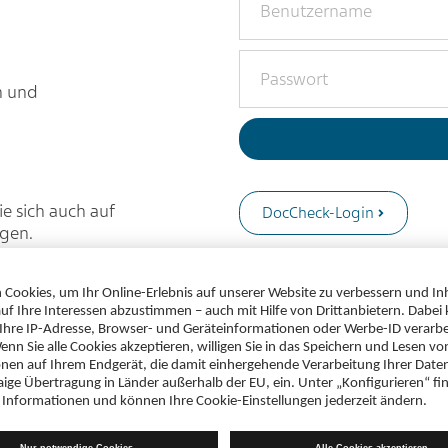
n und
e sich auch auf
DocCheck-Login
ggen.
Sie haben noch kein Benut
registrieren
.
Sie haben Ihr
Passwort ver
Sie haben Probleme mit dem