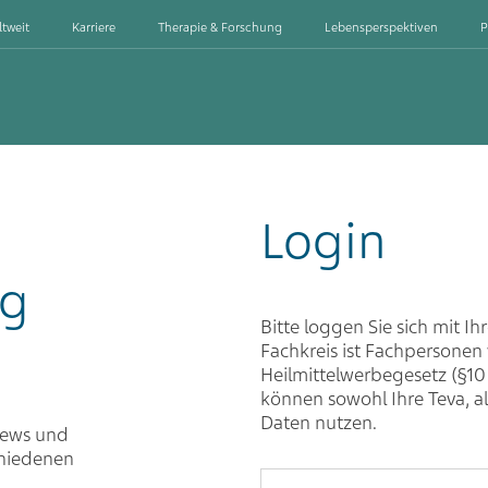
ltweit
Karriere
Therapie & Forschung
Lebensperspektiven
P
Login
ng
Bitte loggen Sie sich mit Ih
Fachkreis ist Fachpersone
Heilmittelwerbegesetz (§10
können sowohl Ihre Teva, a
Daten nutzen.
iews und
chiedenen