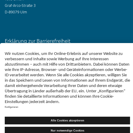
Graf-Arco-Straße 3
D-89079 Ulm
Erklärung zur Barrierefreiheit
Impressum
Liefer-AGB
Datenschutz
Haftungsausschluss
Follow Teva