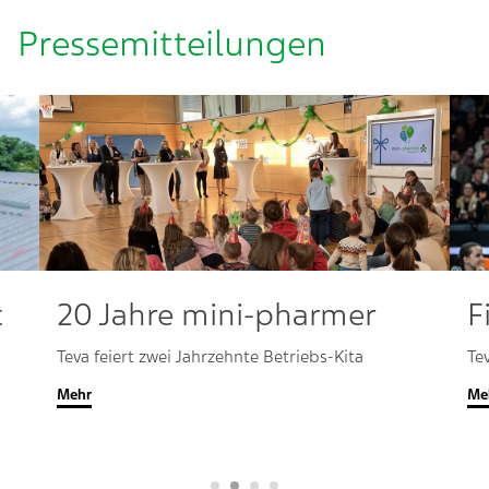
Pressemitteilungen
t
20 Jahre mini-pharmer
F
Teva feiert zwei Jahrzehnte Betriebs-Kita
Te
Mehr
Me