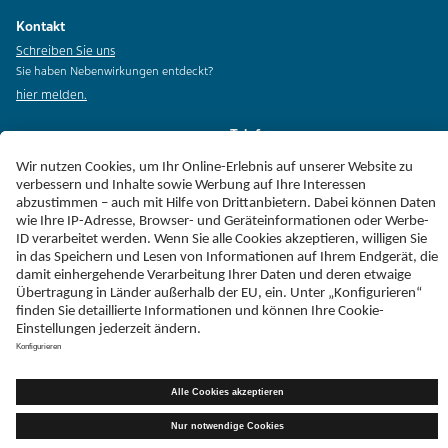
Kontakt
Schreiben Sie uns
Sie haben Nebenwirkungen entdeckt?
hier melden.
Telefax
+49 (0)731 402 - 78 32
Adresse
Teva GmbH
Graf-Arco-Straße 3
D-89079 Ulm
Erklärung zur Barrierefreiheit
Impressum
Liefer-AGB