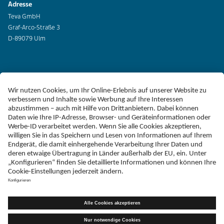
Adresse
Teva GmbH
Graf-Arco-Straße 3
D-89079 Ulm
Erklärung zur Barrierefreiheit
Impressum
Liefer-AGB
Datenschutz
Haftungsausschluss
Follow Teva