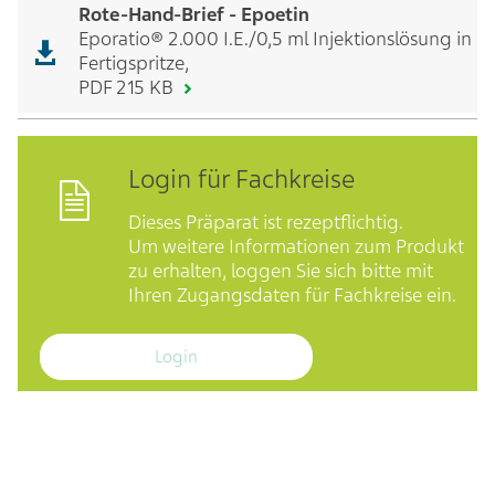
Rote-Hand-Brief - Epoetin
Eporatio® 2.000 I.E./0,5 ml Injektionslösung in
Fertigspritze,
PDF 215 KB
Login für Fachkreise
Dieses Präparat ist rezeptflichtig.
Um weitere Informationen zum Produkt
zu erhalten, loggen Sie sich bitte mit
Ihren Zugangsdaten für Fachkreise ein.
Login