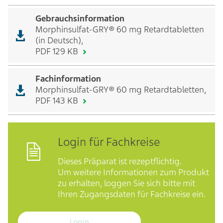
Gebrauchsinformation
Morphinsulfat-GRY® 60 mg Retardtabletten
(in Deutsch),
PDF 129 KB
Fachinformation
Morphinsulfat-GRY® 60 mg Retardtabletten,
PDF 143 KB
Login für Fachkreise
Dieses Präparat ist rezeptflichtig.
Um weitere Informationen zum Produkt
zu erhalten, loggen Sie sich bitte mit
Ihren Zugangsdaten für Fachkreise ein.
Login