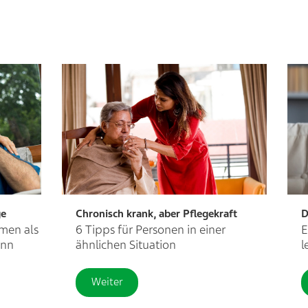
ge
Chronisch krank, aber Pflegekraft
D
men als
6 Tipps für Personen in einer
E
ann
ähnlichen Situation
l
Weiter