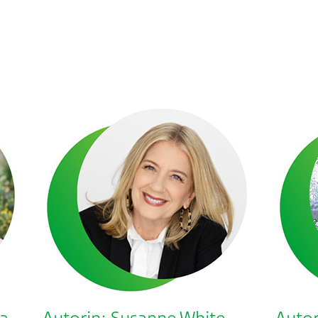
ia
Autorin: Susanne White
Auto