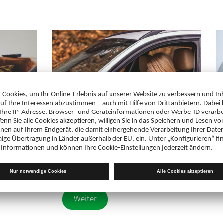
Emotionen zulassen
nde Person
Wie das Eingestehen negativer
Gefühle uns zur besseren
Pflegeperson macht
Weiter