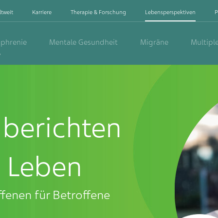
ltweit
Karriere
Therapie & Forschung
Lebensperspektiven
P
ophrenie
Mentale Gesundheit
Migräne
Multipl
e
 berichten
m Leben
fenen für Betroffene