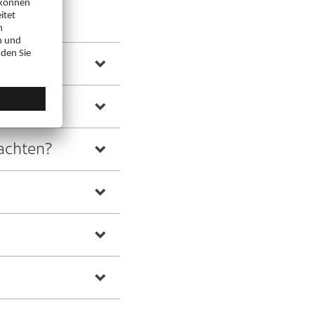
N
eachten?