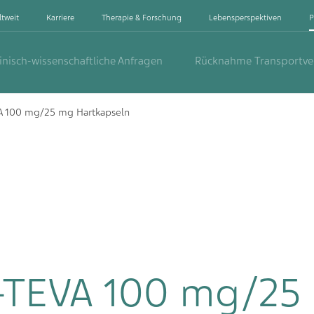
ltweit
Karriere
Therapie & Forschung
Lebensperspektiven
P
inisch-wissenschaftliche Anfragen
Rücknahme Transportv
A 100 mg/25 mg Hartkapseln
-TEVA 100 mg/25