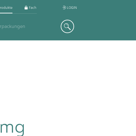
rodukte
Fachkreis
LOGIN
Suche
erpackungen
 mg