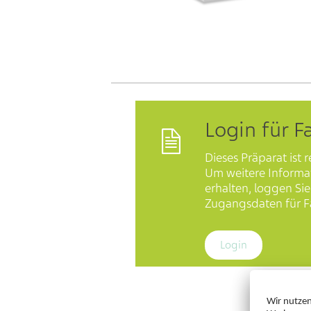
Login für F
Dieses Präparat ist r
Um weitere Informa
erhalten, loggen Sie 
Zugangsdaten für Fa
Login