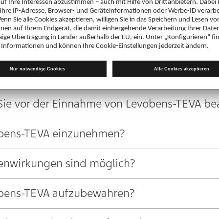
FORMATION: INFORMATION FÜR PATIENTE
vobens-TEVA und wofür wird es angewendet?
 Sie vor der Einnahme von Levobens-TEVA b
vobens-TEVA einzunehmen?
enwirkungen sind möglich?
vobens-TEVA aufzubewahren?