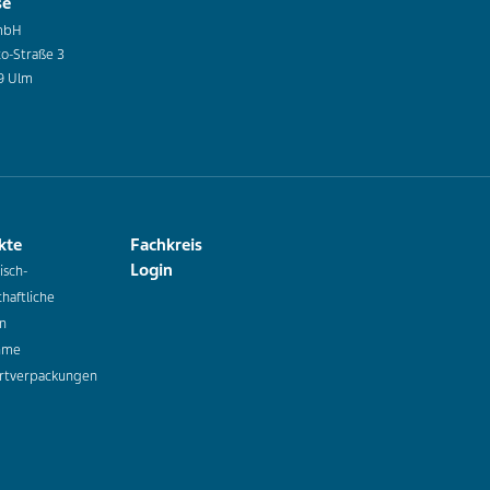
se
mbH
co-Straße 3
9 Ulm
kte
Fachkreis
Login
isch-
haftliche
n
hme
rtverpackungen