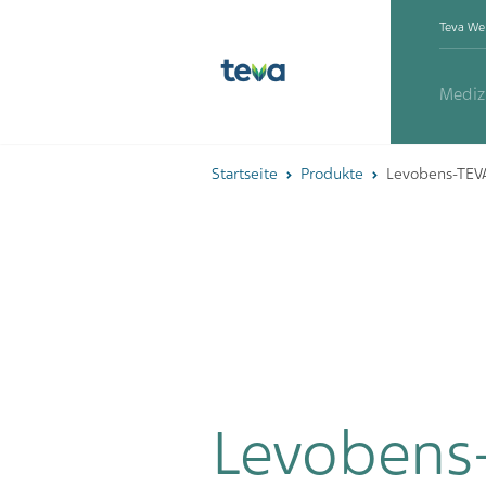
Teva We
Mediz
Startseite
Produkte
Levobens-TEV
Levobens