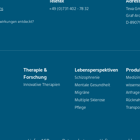
Telefax
Adres
ns
+49 (0)731 402 - 78 32
Teva G
Graf-Ar
wirkungen entdeckt?
D-8907
Therapie &
Lebensperspektiven
Produ
Forschung
Schizophrenie
Medizin
Innovative Therapien
Mentale Gesundheit
wissensc
Migräne
Anfrage
Multiple Sklerose
Rückna
Pflege
Transpo