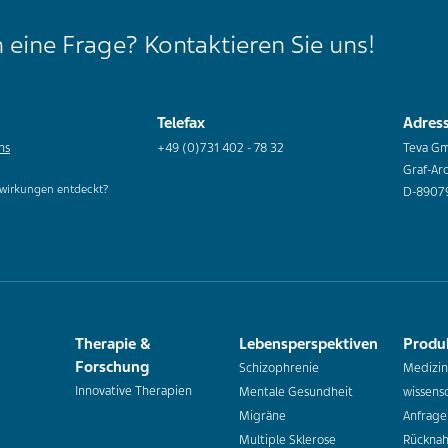
 eine Frage? Kontaktieren Sie uns!
Telefax
Adres
ns
+49 (0)731 402 - 78 32
Teva G
Graf-Ar
wirkungen entdeckt?
D-8907
Therapie &
Lebensperspektiven
Produ
Forschung
Schizophrenie
Medizin
Innovative Therapien
Mentale Gesundheit
wissensc
Migräne
Anfrage
Multiple Sklerose
Rückna