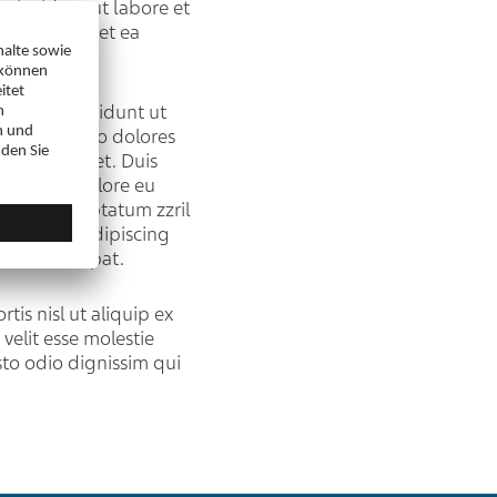
r invidunt ut labore et
duo dolores et ea
sit amet.
d tempor invidunt ut
 et justo duo dolores
olor sit amet. Duis
vel illum dolore eu
 praesent luptatum zzril
nsectetuer adipiscing
 erat volutpat.
tis nisl ut aliquip ex
velit esse molestie
usto odio dignissim qui