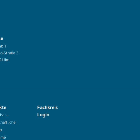
se
mbH
co-Straße 3
9 Ulm
kte
Fachkreis
Login
isch-
haftliche
n
hme