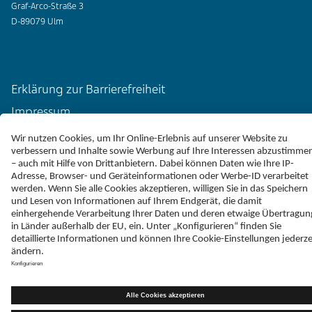
Graf-Arco-Straße 3
D-89079 Ulm
Erklärung zur Barrierefreiheit
Impressum
Liefer-AGB
Datenschutz
Haftungsausschluss
Follow Teva