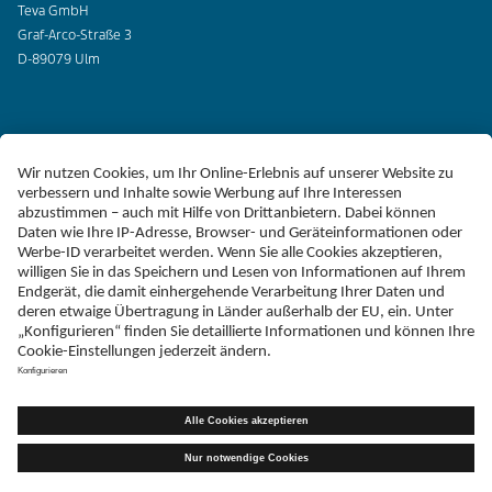
Teva GmbH
Graf-Arco-Straße 3
D-89079 Ulm
Erklärung zur Barrierefreiheit
Impressum
Liefer-AGB
Datenschutz
Haftungsausschluss
Follow Teva