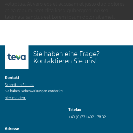
voluptua. At vero eos et accusam et justo duo dolores
et ea rebum. Stet clita kasd gubergren, no sea
takimata sanctus est Lorem ipsum dolor sit amet.
Sie haben eine Frage?
Kontaktieren Sie uns!
Kontakt
Schreiben Sie uns
Sie haben Nebenwirkungen entdeckt?
hier melden.
Telefax
+49 (0)731 402 - 78 32
Adresse