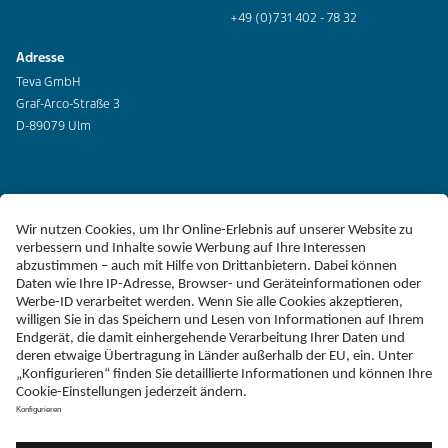
+49 (0)731 402 - 78 32
Adresse
Teva GmbH
Graf-Arco-Straße 3
D-89079 Ulm
Erklärung zur Barrierefreiheit
Impressum
Liefer-AGB
Datenschutz
Haftungsausschluss
Follow Teva