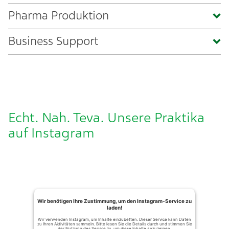
Pharma Produktion
Business Support
Echt. Nah. Teva. Unsere Praktika
auf Instagram ​
Wir benötigen Ihre Zustimmung, um den Instagram-Service zu
laden!
Wir verwenden Instagram, um Inhalte einzubetten. Dieser Service kann Daten
zu Ihren Aktivitäten sammeln. Bitte lesen Sie die Details durch und stimmen Sie
der Nutzung des Service zu, um diese Inhalte anzuzeigen.