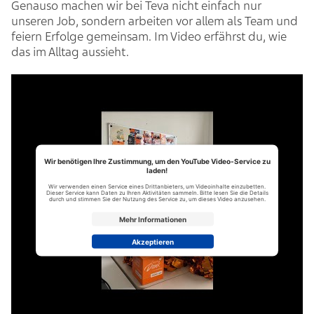
Genauso machen wir bei Teva nicht einfach nur
unseren Job, sondern arbeiten vor allem als Team und
feiern Erfolge gemeinsam. Im Video erfährst du, wie
das im Alltag aussieht.
Wir benötigen Ihre Zustimmung, um den YouTube Video-Service zu
laden!
Wir verwenden einen Service eines Drittanbieters, um Videoinhalte einzubetten.
Dieser Service kann Daten zu Ihren Aktivitäten sammeln. Bitte lesen Sie die Details
durch und stimmen Sie der Nutzung des Service zu, um dieses Video anzusehen.
Mehr Informationen
Akzeptieren