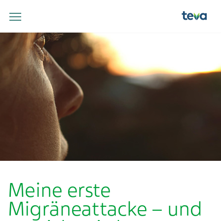
Meine erste
Migräneattacke – und