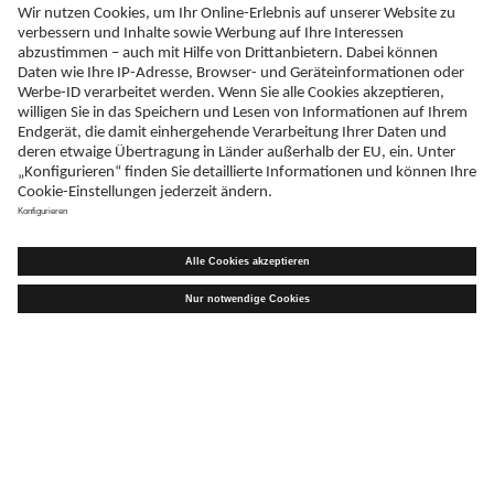
Schreiben Sie uns
Sie haben Nebenwirkungen entdeckt?
hier melden.
Telefax
+49 (0)731 402 - 78 32
Adresse
Teva GmbH
Graf-Arco-Straße 3
D-89079 Ulm
Erklärung zur Barrierefreiheit
Impressum
Liefer-AGB
Datenschutz