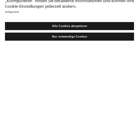
Adresse
Teva GmbH
Graf-Arco-Straße 3
D-89079 Ulm
Erklärung zur Barrierefreiheit
Impressum
Liefer-AGB
Datenschutz
Haftungsausschluss
Follow Teva