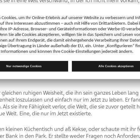
ls sie in eine Welt verschwand, in der ich nicht mehr vorkam
enn sie mich vergisst?
 Rätsel für mich gelöst – durch die Kraft seines Vorbilds. E
te ihn als er sie ansah und immer wieder leise seinen Kop
chrieben war, dass er bei etwas so Schrecklichem zusehen m
Leben gesehen, aber diese Situation war unerträglich.
tzt
 gleichen ruhigen Weisheit, die ihn sein ganzes Leben lang
it loszulassen und einfach nur im Jetzt zu leben. Er fand 
 Als sie ihre Fähigkeit verlor, die Welt, die sie zuvor geteilt 
e Welt. Eine, die nur im Jetzt existierte.
den kleinen Küchentisch und aß Kekse, oder schaute mit ihr f
r Bank in den Park. Er stellte weder Fragen noch Anforderun