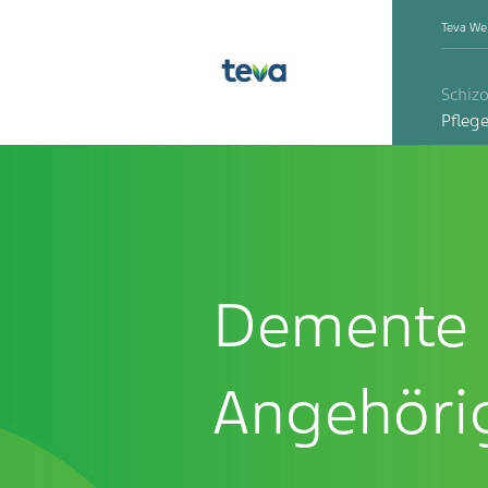
Teva We
Schiz
Pfleg
Demente
Angehör