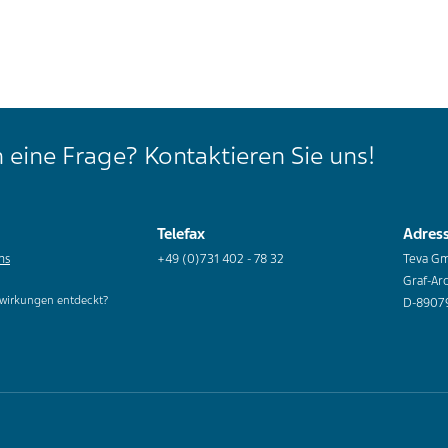
 eine Frage? Kontaktieren Sie uns!
Telefax
Adres
ns
+49 (0)731 402 - 78 32
Teva G
Graf-Ar
wirkungen entdeckt?
D-8907