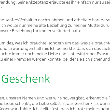
endung. Seine Akzeptanz erlaubte es ihr, einfach nur zu se
e.
 und sanftes Verhalten nachzuahmen und arbeitete hart daran
 ich wollte nur meine alte Beziehung zu meiner Mutter zurü
 unsere Beziehung für immer verändert hatte.
r um das, was ich brauchte, sondern um das, was sie brauch
und Erwartungen half mir. Ich bemerkte, dass sich das Lä
rauchte immer noch meine Liebe und Unterstützung. Es war e
h zu einer Fremden werden konnte, bei der sie sich sicher u
n Geschenk
en, unseren Namen und wer wir sind, vergisst, erkennt die P
 die Liebe schenkt, die Liebe selbst ist das Geschenk. Es war 
egenwart fühlte. Ich stellte fest, dass ich trotz meines ge