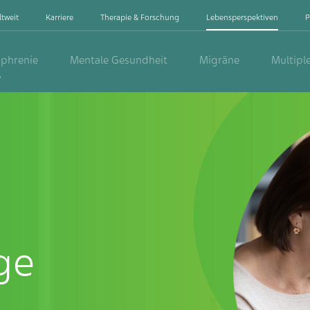
ltweit
Karriere
Therapie & Forschung
Lebensperspektiven
P
ophrenie
Mentale Gesundheit
Migräne
Multipl
e
ige