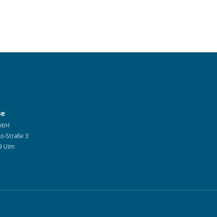
se
mbH
co-Straße 3
9 Ulm