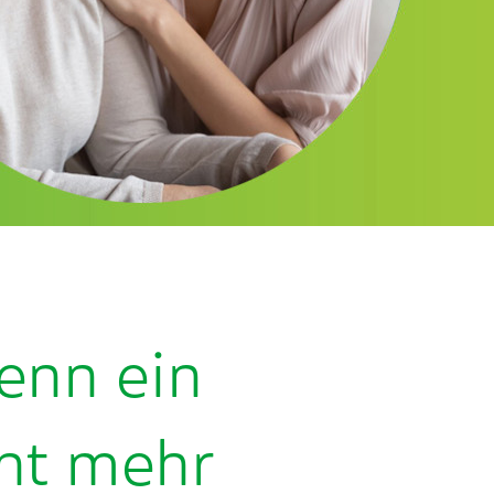
enn ein
cht mehr