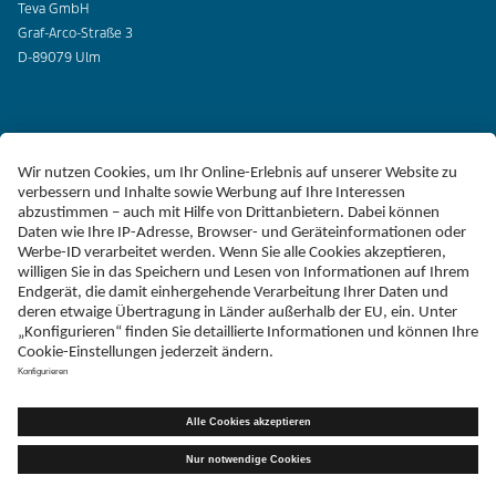
Teva GmbH
Graf-Arco-Straße 3
D-89079 Ulm
Erklärung zur Barrierefreiheit
Impressum
Liefer-AGB
Datenschutz
Haftungsausschluss
Follow Teva