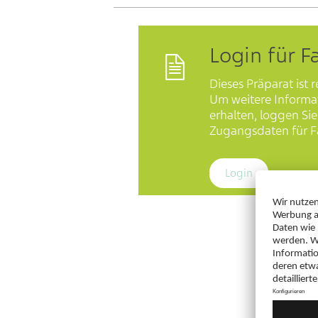
Login für F
Dieses Präparat ist r
Um weitere Informa
erhalten, loggen Sie 
Zugangsdaten für Fa
Login