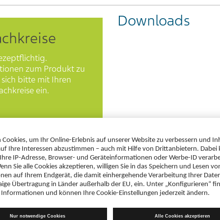
Downloads
achkreise
ezeptflichtig.
tionen zum Produkt zu
sich bitte mit Ihren
chkreise ein.