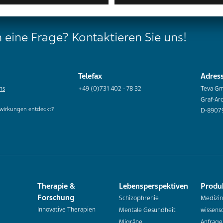
 eine Frage? Kontaktieren Sie uns!
Telefax
Adres
ns
+49 (0)731 402 - 78 32
Teva G
Graf-Ar
wirkungen entdeckt?
D-8907
Therapie &
Lebensperspektiven
Produ
Forschung
Schizophrenie
Medizin
Innovative Therapien
Mentale Gesundheit
wissensc
Migräne
Anfrage