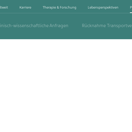
ltweit
Karriere
Therapie & Forschung
Lebensperspektiven
P
inisch-wissenschaftliche Anfragen
Rücknahme Transportv