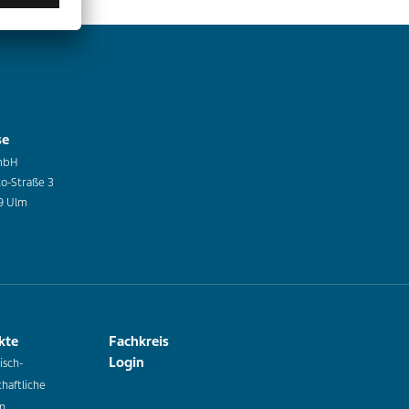
se
mbH
co-Straße 3
9 Ulm
kte
Fachkreis
Login
isch-
haftliche
n