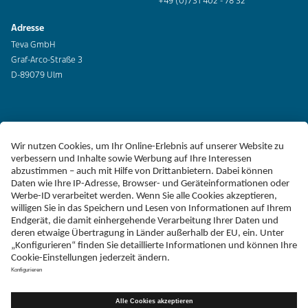
+49 (0)731 402 - 78 32
Adresse
Teva GmbH
Graf-Arco-Straße 3
D-89079 Ulm
Erklärung zur Barrierefreiheit
Impressum
Liefer-AGB
Datenschutz
Haftungsausschluss
Follow Teva