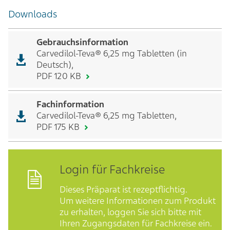
Downloads
Gebrauchsinformation
Carvedilol-Teva® 6,25 mg Tabletten (in
Deutsch),
PDF 120 KB
Fachinformation
Carvedilol-Teva® 6,25 mg Tabletten,
PDF 175 KB
Login für Fachkreise
Dieses Präparat ist rezeptflichtig.
Um weitere Informationen zum Produkt
zu erhalten, loggen Sie sich bitte mit
Ihren Zugangsdaten für Fachkreise ein.