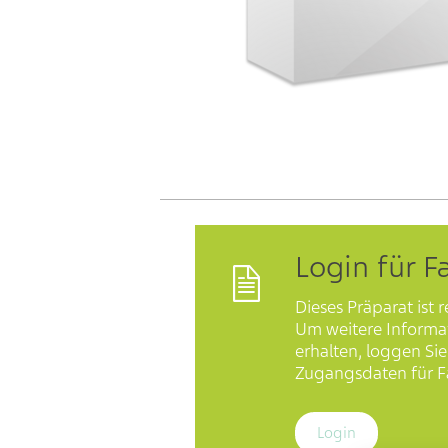
Login für F
Dieses Präparat ist r
Um weitere Informa
erhalten, loggen Sie 
Zugangsdaten für Fa
Login