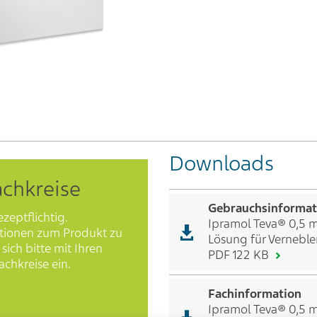
Downloads
achkreise
Gebrauchsinformat
ezeptflichtig.
Ipramol Teva® 0,5 
tionen zum Produkt zu
Lösung für Vernebler
sich bitte mit Ihren
PDF 122 KB
chkreise ein.
Fachinformation
Ipramol Teva® 0,5 