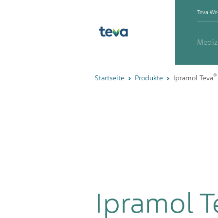
Teva We
Mediz
®
Startseite
Produkte
Ipramol Teva
Ipramol T