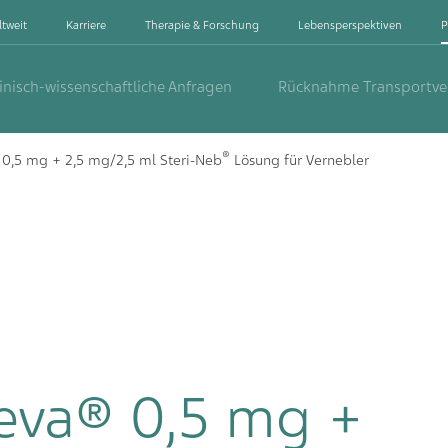
ltweit
Karriere
Therapie & Forschung
Lebensperspektiven
P
inisch-wissenschaftliche Anfragen
Rücknahme Transportv
®
0,5 mg + 2,5 mg/2,5 ml Steri-Neb
Lösung für Vernebler
eva® 0,5 mg +