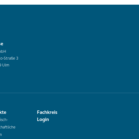
se
mbH
co-Straße 3
9 Ulm
kte
Fachkreis
Login
isch-
haftliche
n