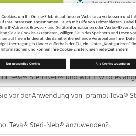
Lösung für Vernebler
PDF 121 KB
FORMATION: INFORMATION FÜR PATIENTE
amol Teva® Steri-Neb® und wofür wird es an
 Sie vor der Anwendung von Ipramol Teva® S
ramol Teva® Steri-Neb® anzuwenden?