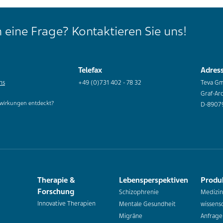
 eine Frage? Kontaktieren Sie uns!
Telefax
Adres
ns
+49 (0)731 402 - 78 32
Teva G
Graf-Ar
wirkungen entdeckt?
D-8907
Therapie &
Lebensperspektiven
Produ
Forschung
Schizophrenie
Medizin
Innovative Therapien
Mentale Gesundheit
wissensc
Migräne
Anfrage