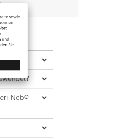
,
N
gewendet?
teri-Neb®