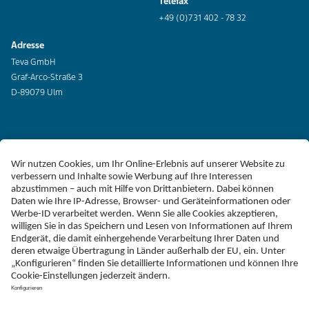
Telefax
+49 (0)731 402 - 78 32
Adresse
Teva GmbH
Graf-Arco-Straße 3
D-89079 Ulm
Erklärung zur Barrierefreiheit
Impressum
Liefer-AGB
Datenschutz
Haftungsausschluss
Follow Teva