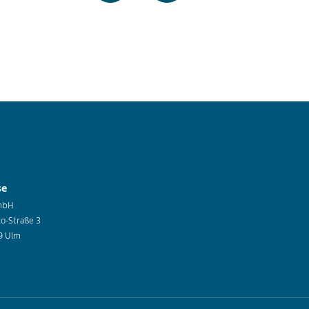
se
mbH
co-Straße 3
9 Ulm