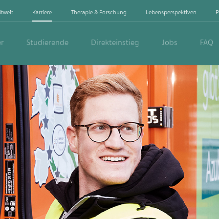
ltweit
Karriere
Therapie & Forschung
Lebensperspektiven
P
er
Studierende
Direkteinstieg
Jobs
FAQ