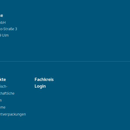
se
mbH
co-Straße 3
9 Ulm
kte
Fachkreis
Login
isch-
haftliche
n
hme
rtverpackungen