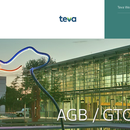
Teva We
AGB / GT