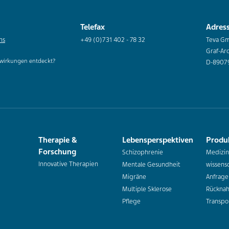
Telefax
Adres
ns
+49 (0)731 402 - 78 32
Teva G
Graf-Ar
wirkungen entdeckt?
D-8907
Therapie &
Lebensperspektiven
Produ
Forschung
Schizophrenie
Medizin
Innovative Therapien
Mentale Gesundheit
wissensc
Migräne
Anfrage
Multiple Sklerose
Rückna
Pflege
Transpo