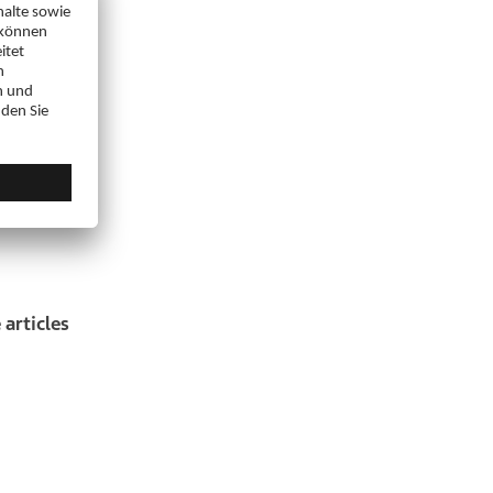
elände
 articles