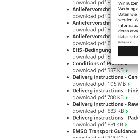
download pdf 855 KB
Anliefervorschriften - Roh
download pdf 900 KB
Anliefervorschriften - Ver
download pdf 882 KB
Anliefervorschriften - PTC
download pdf 883 KB
EHS-Bedingungen beim Ein
download pdf 558 KB
Conditions of Purchase
download pdf 387 KB
Delivery instructions - Gen
download pdf 1.05 MB
Delivery instructions - Fin
download pdf 788 KB
Delivery instructions - Ra
download pdf 883 KB
Delivery instructions - Pa
download pdf 881 KB
EMSO Transport Guidance