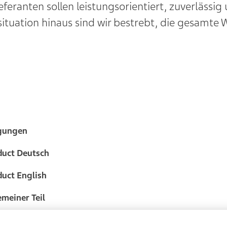
feranten sollen leistungsorientiert, zuverlässig
nsituation hinaus sind wir bestrebt, die gesamt
ngungen
duct Deutsch
duct English
meiner­­ Teil
tigwaren, Zytostatika Fertigware, Abgabe- und Serviceart