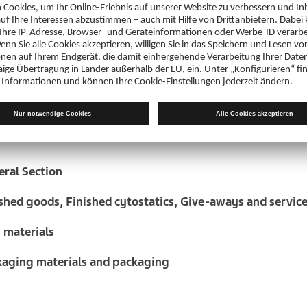
stoffe
packungsmaterial und Packmittel
-Stream (Actavis International)
satz von firmenfremden Personal auf unserem Firmeng
eral Section
ished goods, Finished cytostatics, Give-aways and service
w materials
ckaging materials and packaging