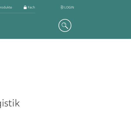
rodukte
Fachkreis
LOGIN
Suche
istik