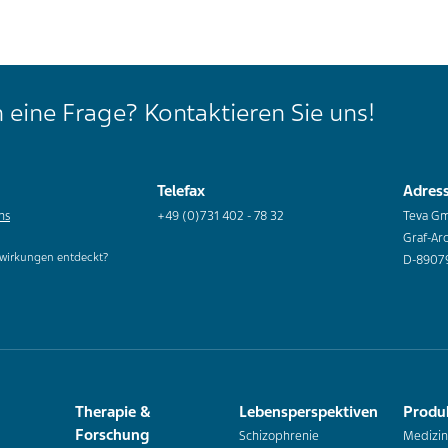
 eine Frage? Kontaktieren Sie uns!
Telefax
Adres
ns
+49 (0)731 402 - 78 32
Teva G
Graf-Ar
wirkungen entdeckt?
D-8907
Therapie &
Lebensperspektiven
Produ
Forschung
Schizophrenie
Medizin