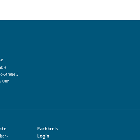
se
mbH
co-Straße 3
9 Ulm
kte
Fachkreis
Login
isch-