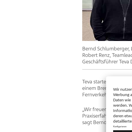
Bernd Schlumberger, 
Robert Renz, Teamlead
Geschäftsführer Teva
Teva startet als eine
einem Brennstoffzelle
Fernverkehr eingesetz
„Wir freuen uns, mit 
Praxiserfahrung zu sa
sagt Bernd Schlumpber