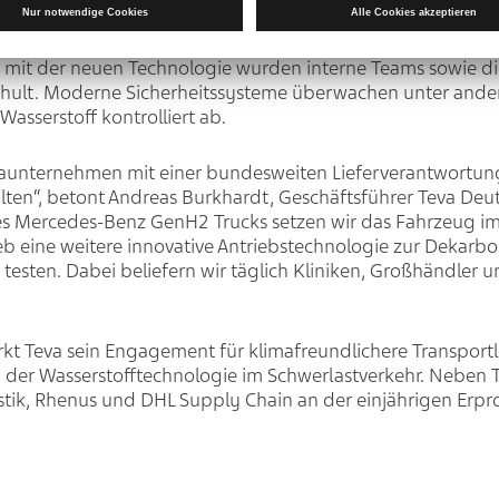
rzeug von einer Berufskraftfahrerin aus dem Teva Fleet- 
kw im realen Lieferbetrieb und liefert wichtige Rückmeldun
mit der neuen Technologie wurden interne Teams sowie d
schult. Moderne Sicherheitssysteme überwachen unter an
Wasserstoff kontrolliert ab.
aunternehmen mit einer bundesweiten Lieferverantwortung
talten“, betont Andreas Burkhardt, Geschäftsführer Teva De
s Mercedes-Benz GenH2 Trucks setzen wir das Fahrzeug im
ieb eine weitere innovative Antriebstechnologie zur Dekarb
 testen. Dabei beliefern wir täglich Kliniken, Großhändler
ärkt Teva sein Engagement für klimafreundlichere Transpor
 der Wasserstofftechnologie im Schwerlastverkehr. Neben T
stik, Rhenus und DHL Supply Chain an der einjährigen Erp