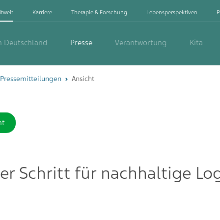
ltweit
Karriere
Therapie & Forschung
Lebensperspektiven
P
in Deutschland
Presse
Verantwortung
Kita
Pressemitteilungen
Ansicht
ht
er Schritt für nachhaltige Log