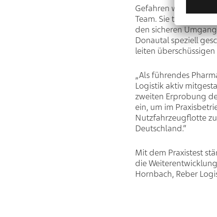
Gefahren wird das Fah
Team. Sie testet den L
den sicheren Umgang 
Donautal speziell ge
leiten überschüssigen 
„Als führendes Pharm
Logistik aktiv mitges
zweiten Erprobung de
ein, um im Praxisbetr
Nutzfahrzeugflotte zu
Deutschland.“
Mit dem Praxistest st
die Weiterentwicklung
Hornbach, Reber Logi