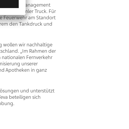
& Transport Management
gen für Daimler Truck. Für
ie Feuerwehr am Standort
derem den Tankdruck und
 wollen wir nachhaltige
utschland. „Im Rahmen der
 nationalen Fernverkehr
onisierung unserer
 und Apotheken in ganz
tlösungen und unterstützt
eva beteiligen sich
robung.