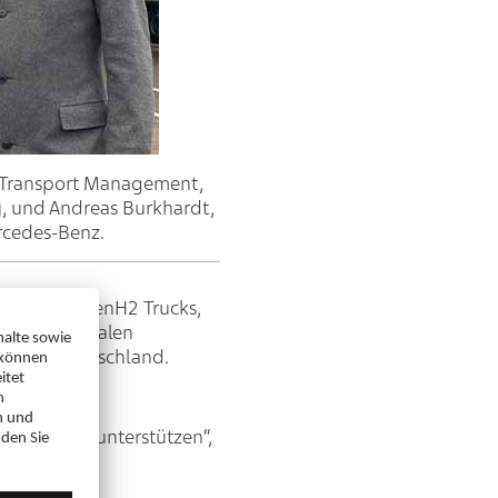
d Transport Management,
y, und Andreas Burkhardt,
rcedes-Benz.
cedes-Benz GenH2 Trucks,
rt im nationalen
in ganz Deutschland.
nsport echte
e aktiv zu unterstützen“,