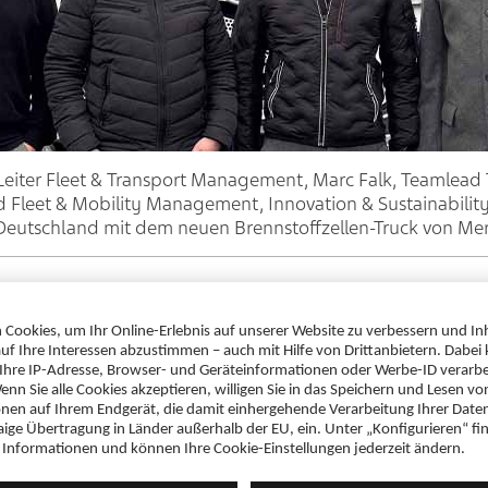
Leiter Fleet & Transport Management, Marc Falk, Teamlea
 Fleet & Mobility Management, Innovation & Sustainabilit
 Deutschland mit dem neuen Brennstoffzellen-Truck von Me
r von fünf Partnern in die zweite Erprobungsphase des Mer
n-Lkw mit flüssigem Wasserstoff. Das Fahrzeug wird ab sofo
t und unterstützt die zuverlässige Arzneimittelversorgung 
dem Einsatz des Wasserstoff-Trucks in unserem täglichen Tra
mmeln und die Weiterentwicklung dieser Zukunftstechnologi
ger, Leiter Fleet & Transport Management bei Teva.