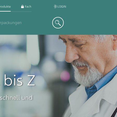
rodukte
Fachkreis
LOGIN
Suche
erpackungen
bis Z
 schnell und