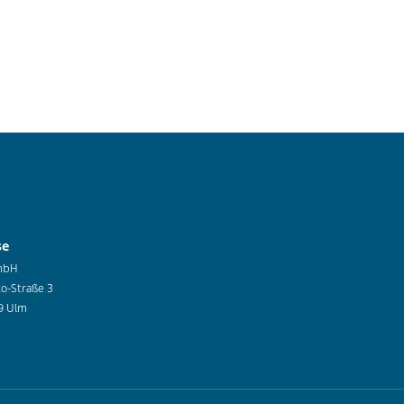
se
mbH
co-Straße 3
9 Ulm