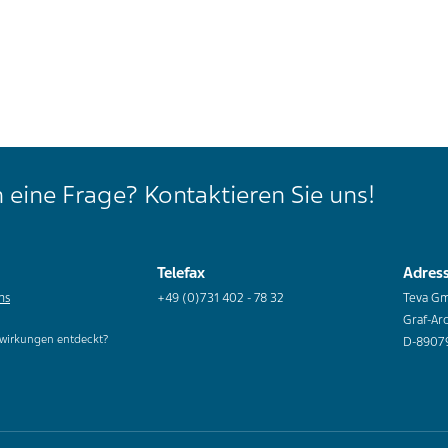
 eine Frage? Kontaktieren Sie uns!
Telefax
Adres
ns
+49 (0)731 402 - 78 32
Teva G
Graf-Ar
wirkungen entdeckt?
D-8907