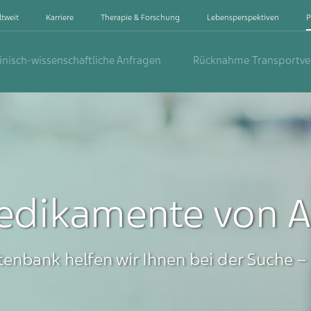
ltweit
Karriere
Therapie & Forschung
Lebensperspektiven
P
inisch-wissenschaftliche Anfragen
Rücknahme Transportv
dikamente von A 
enbank helfen wir Ihnen bei der Suche –