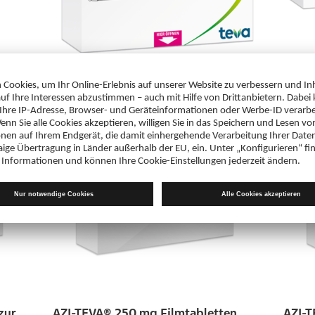
AJOVY® 225 mg Injektionslösung im
AJOVY
Fertigpen
einer
zur
AZI-TEVA® 250 mg Filmtabletten
AZI-T