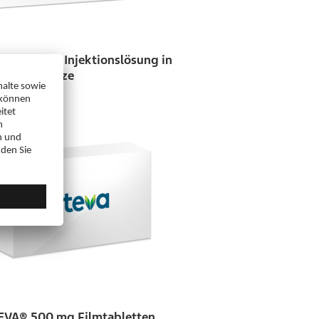
® 225 mg Injektionslösung in
 Fertigspritze
EVA® 500 mg Filmtabletten