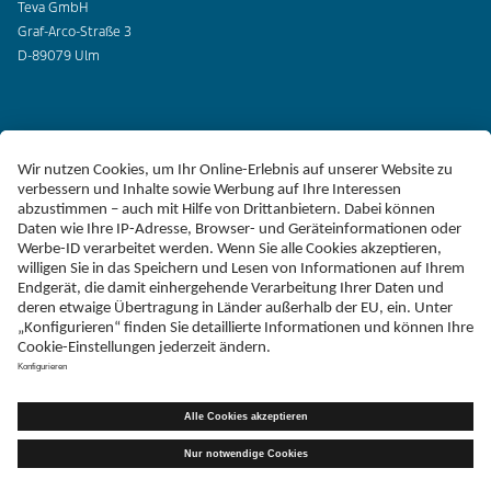
Teva GmbH
Graf-Arco-Straße 3
D-89079 Ulm
Erklärung zur Barrierefreiheit
Impressum
Liefer-AGB
Datenschutz
Haftungsausschluss
Follow Teva